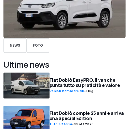
NEWS
FOTO
Ultime news
Fiat Doblò EasyPRO, il van che
punta tutto su praticità e valore
Veicoli Commerciali
-
1 lug
Fiat Doblò compie 25 anni e arriva
una Special Edition
Auto e Storia
-
30 ott 2025