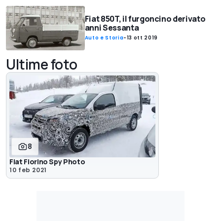
Fiat 850T, il furgoncino derivato
anni Sessanta
Auto e Storia
-
13 ott 2019
Ultime foto
8
Fiat Fiorino Spy Photo
10 feb 2021