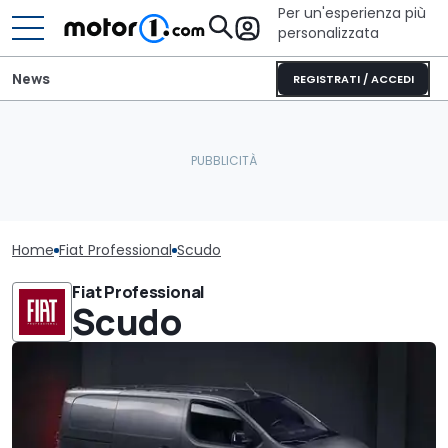
Per un'esperienza più
personalizzata
News
REGISTRATI / ACCEDI
Home
Fiat Professional
Scudo
Fiat Professional
Scudo