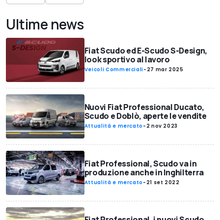
Ultime news
Fiat Scudo ed E-Scudo S-Design,
look sportivo al lavoro
Veicoli Commerciali
-
27 mar 2025
Nuovi Fiat Professional Ducato,
Scudo e Doblò, aperte le vendite
Attualità e mercato
-
2 nov 2023
Fiat Professional, Scudo va in
produzione anche in Inghilterra
Attualità e mercato
-
21 set 2022
Fiat Professional, i nuovi Scudo