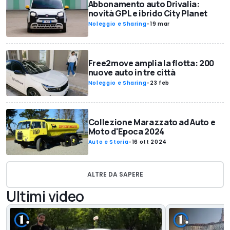
Abbonamento auto Drivalia:
novità GPL e ibrido City Planet
Noleggio e Sharing
-
19 mar
Free2move amplia la flotta: 200
nuove auto in tre città
Noleggio e Sharing
-
23 feb
Collezione Marazzato ad Auto e
Moto d'Epoca 2024
Auto e Storia
-
16 ott 2024
ALTRE DA SAPERE
Ultimi video