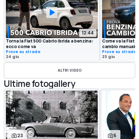
12:44
Torna la Fiat 500 Cabrio ibrida a benzina:
Come va la Fiat 6
ecco come va
cambio manuale, 
Prove su strada
Prove su strada
24 giu
23 giu
ALTRI VIDEO
Ultime fotogallery
23
5