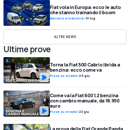
Fiat vola in Europa: ecco le auto
che stanno trainando il boom
Mercato e Industria
-
31 lug
ALTRE NEWS
Ultime prove
Torna la Fiat 500 Cabrio ibrida a
benzina: ecco come va
Prove su strada
-
24 giu
Come va la Fiat 600 1.2 benzina
con cambio manuale, da 18.950
euro
Prove su strada
-
23 giu
La prova della Fiat Grande Panda