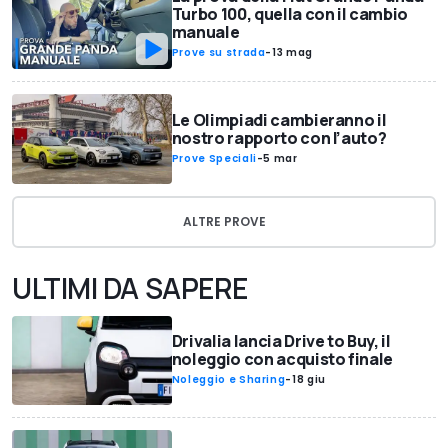
Turbo 100, quella con il cambio
manuale
Prove su strada
-
13 mag
Le Olimpiadi cambieranno il
nostro rapporto con l’auto?
Prove Speciali
-
5 mar
ALTRE PROVE
ULTIMI DA SAPERE
Drivalia lancia Drive to Buy, il
noleggio con acquisto finale
Noleggio e Sharing
-
18 giu