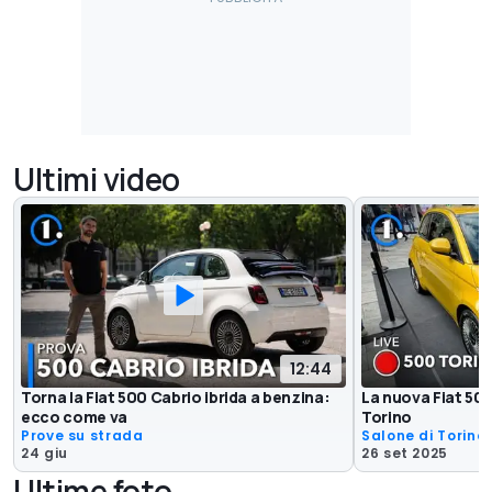
Ultimi video
12:44
Torna la Fiat 500 Cabrio ibrida a benzina:
La nuova Fiat 500 
ecco come va
Torino
Prove su strada
Salone di Torino
24 giu
26 set 2025
Ultime foto