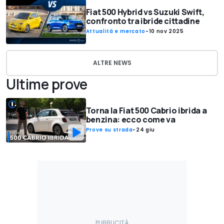
Fiat 500 Hybrid vs Suzuki Swift,
confronto tra ibride cittadine
Attualità e mercato
-
10 nov 2025
ALTRE NEWS
Ultime prove
Torna la Fiat 500 Cabrio ibrida a
benzina: ecco come va
Prove su strada
-
24 giu