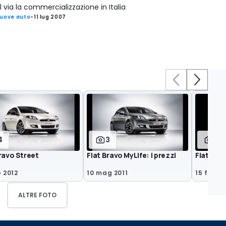
l via la commercializzazione in Italia
uove auto
-
11 lug 2007
4
3
2
ravo Street
Fiat Bravo MyLife: i prezzi
Fiat Bra
b 2012
10 mag 2011
15 feb 20
ALTRE FOTO