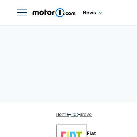
News
Home
Fiat
Bravo
Fiat