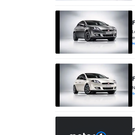
L
e
N
N
S
F