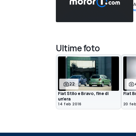
A
N
Ultime foto
22
Fiat Stilo e Bravo, fine di
Fiat B
un'era
14 feb 2016
20 fe