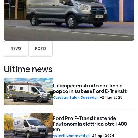
NEWS
FOTO
Ultime news
Il camper costruito con lino e
popcorn su base Ford E-Transit
Caravan Salon Dussedorf
-
21 lug 2025
Ford Pro E-Transit estende
l'autonomia elettrica otre i 400
km
Veicoli Commerciali
-
24 apr 2024