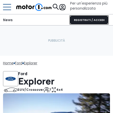
Per un'esperienza più
personalizzata
News
REGISTRATI / ACCEDI
Home
Ford
Explorer
Ford
Explorer
SUV/Crossover
7
4x4