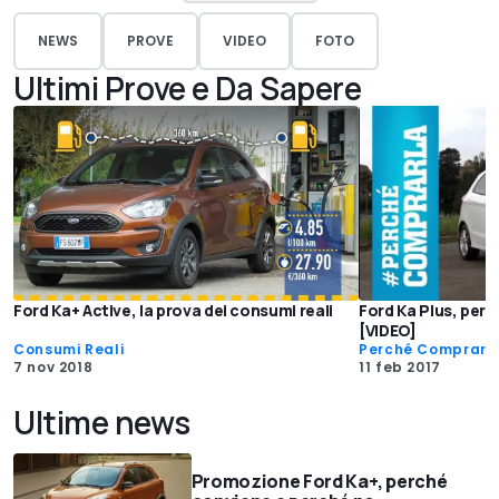
NEWS
PROVE
VIDEO
FOTO
Ultimi Prove e Da Sapere
Ford Ka+ Active, la prova dei consumi reali
Ford Ka Plus, perc
[VIDEO]
Consumi Reali
Perché Comprarl
7 nov 2018
11 feb 2017
Ultime news
Promozione Ford Ka+, perché