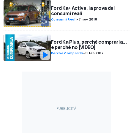
Ford Ka+ Active, la prova dei
consumi reali
Consumi Reali
-
7 nov 2018
Ford Ka Plus, perché comprarla...
e perché no [VIDEO]
Perché Comprarla
-
11 feb 2017