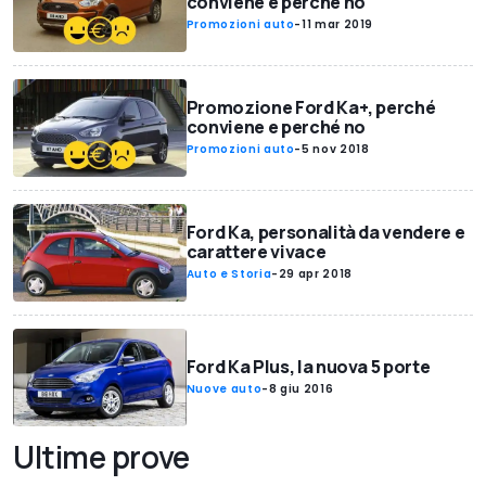
conviene e perché no
Promozioni auto
-
11 mar 2019
Promozione Ford Ka+, perché
conviene e perché no
Promozioni auto
-
5 nov 2018
Ford Ka, personalità da vendere e
carattere vivace
Auto e Storia
-
29 apr 2018
Ford Ka Plus, la nuova 5 porte
Nuove auto
-
8 giu 2016
Ultime prove