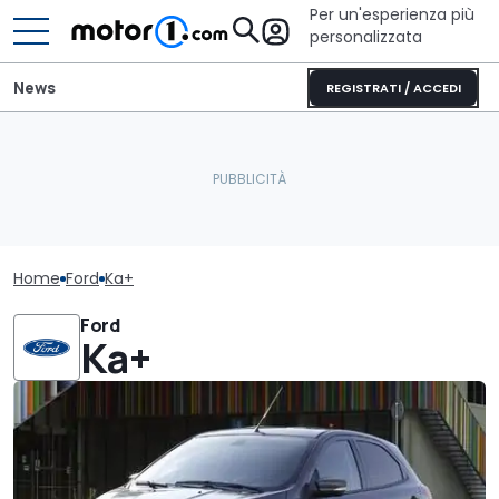
Per un'esperienza più
personalizzata
News
REGISTRATI / ACCEDI
Home
Ford
Ka+
Ford
Ka+