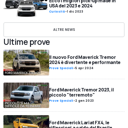
Ecco i migliori pick-up made in
USA del 2023 e 2024
Curiosità
-
1 dic 2023
ALTRE NEWS
Ultime prove
Il nuovo Ford Maverick Tremor
2024 è divertente e performante
Prove Speciali
-
5 apr 2024
Ford Maverick Tremor 2023, il
piccolo "terremoto"
Prove Speciali
-
2 gen 2023
Ford Maverick Lariat FX4, le
riflessioni a caldo dal Brasile