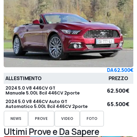
DA
62.500€
ALLESTIMENTO
PREZZO
2024 5.0 V8 446CV GT
62.500€
Manuale 5.00L 8cil 446CV 2porte
2024 5.0 V8 446CV Auto GT
65.500€
Automatico 5.00L 8cil 446CV 2porte
NEWS
PROVE
VIDEO
FOTO
Ultimi Prove e Da Sapere