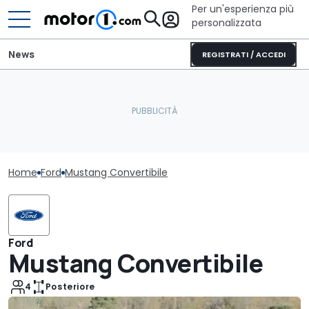
Per un'esperienza più
personalizzata
News
REGISTRATI / ACCEDI
Home
Ford
Mustang Convertibile
Ford
Mustang Convertibile
4
Posteriore