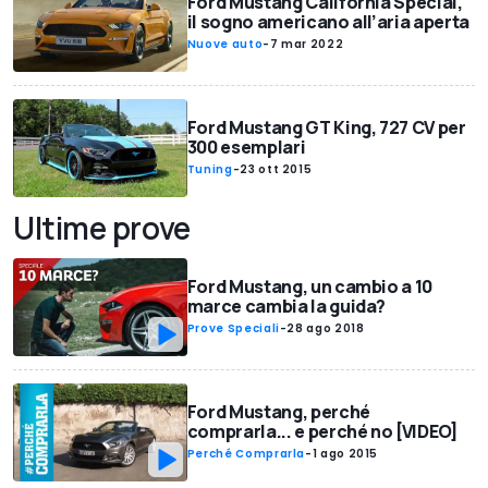
Ford Mustang California Special,
il sogno americano all’aria aperta
Nuove auto
-
7 mar 2022
Ford Mustang GT King, 727 CV per
300 esemplari
Tuning
-
23 ott 2015
Ultime prove
Ford Mustang, un cambio a 10
marce cambia la guida?
Prove Speciali
-
28 ago 2018
Ford Mustang, perché
comprarla... e perché no [VIDEO]
Perché Comprarla
-
1 ago 2015