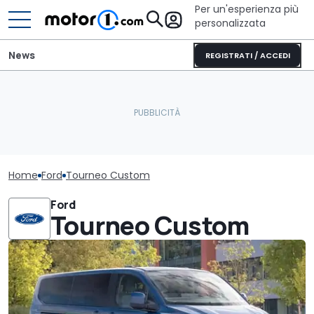
Per un'esperienza più
personalizzata
News
REGISTRATI / ACCEDI
Home
Ford
Tourneo Custom
Ford
Tourneo Custom