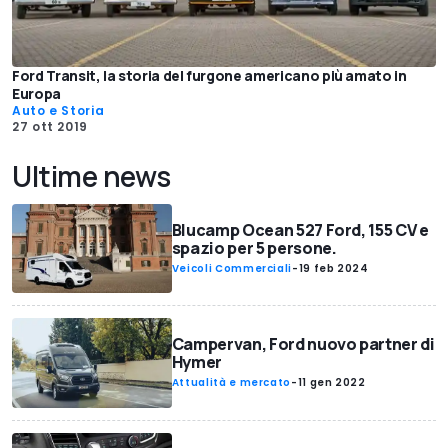
Ford Transit, la storia del furgone americano più amato in
Europa
Auto e Storia
27 ott 2019
Ultime news
Blucamp Ocean 527 Ford, 155 CV e
spazio per 5 persone.
Veicoli Commerciali
-
19 feb 2024
Campervan, Ford nuovo partner di
Hymer
Attualità e mercato
-
11 gen 2022