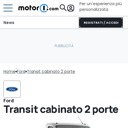
Per un'esperienza più
personalizzata
News
REGISTRATI / ACCEDI
Home
Ford
Transit cabinato 2 porte
Ford
Transit cabinato 2 porte