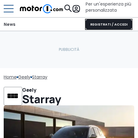
Per un'esperienza più
personalizzata
News
REGISTRATI / ACCEDI
Home
Geely
Starray
Geely
Starray