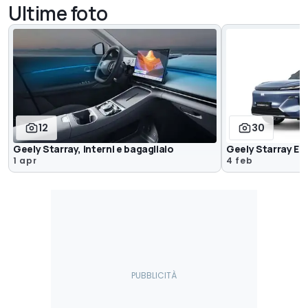
Ultime foto
12
30
Geely Starray, interni e bagagliaio
Geely Starray EM
1 apr
4 feb