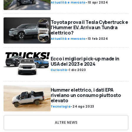
Attualità e mercato
-
10 apr 2024
Toyota prova il Tesla Cybertruck e
l'Hummer EV. Arriva un Tundra
elettrico?
Attualità e mercato
-
13 feb 2024
Ecco i migliori pick-up made in
USA del 2023 e 2024
Curiosità
-
1 dic 2023
Hummer elettrico, i dati EPA
rivelano un consumo piuttosto
elevato
Tecnologia
-
24 ago 2023
ALTRE NEWS