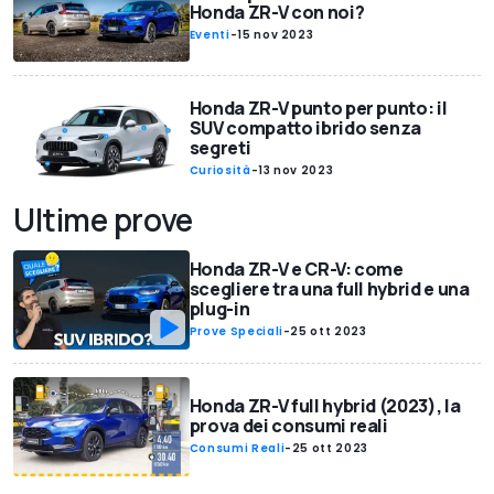
Honda ZR-V con noi?
Eventi
-
15 nov 2023
Honda ZR-V punto per punto: il
SUV compatto ibrido senza
segreti
Curiosità
-
13 nov 2023
Ultime prove
Honda ZR-V e CR-V: come
scegliere tra una full hybrid e una
plug-in
Prove Speciali
-
25 ott 2023
Honda ZR-V full hybrid (2023), la
prova dei consumi reali
Consumi Reali
-
25 ott 2023