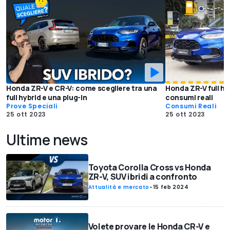
Honda ZR-V e CR-V: come scegliere tra una
Honda ZR-V full hy
full hybrid e una plug-in
consumi reali
Prove Speciali
Consumi Reali
25 ott 2023
25 ott 2023
Ultime news
Toyota Corolla Cross vs Honda
ZR-V, SUV ibridi a confronto
Attualità e mercato
-
15 feb 2024
Volete provare le Honda CR-V e