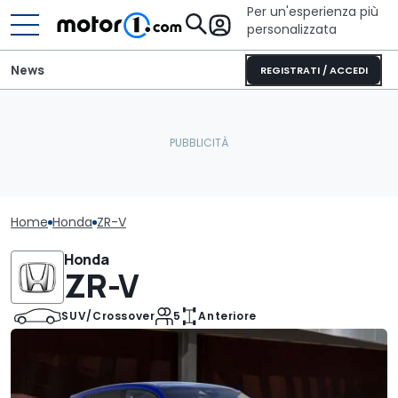
Per un'esperienza più
personalizzata
News
REGISTRATI / ACCEDI
Home
Honda
ZR-V
Honda
ZR-V
SUV/Crossover
5
Anteriore