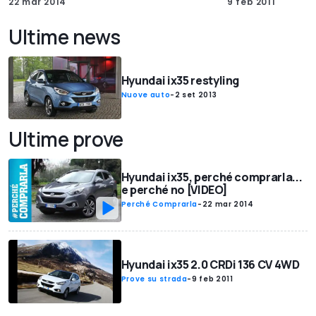
22 mar 2014
9 feb 2011
Ultime news
Hyundai ix35 restyling
Nuove auto
-
2 set 2013
Ultime prove
Hyundai ix35, perché comprarla...
e perché no [VIDEO]
Perché Comprarla
-
22 mar 2014
Hyundai ix35 2.0 CRDi 136 CV 4WD
Prove su strada
-
9 feb 2011