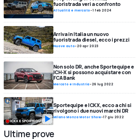
fuoristrada veri a confronto
Attualità e mercato
-
1 feb 2024
Arriva in Italia un nuovo
fuoristrada diesel, ecco i prezzi
Nuove auto
-
20 apr 2023
Non solo DR, anche Sportequipe e
ICH-X si possono acquistare con
FCA Bank
Mercato e Industria
-
26 lug 2022
Sportequipe e ICKX, ecco a chi si
rivolgono i due nuovi marchi DR
Milano Monza Motor Show
-
17 giu 2022
Ultime prove