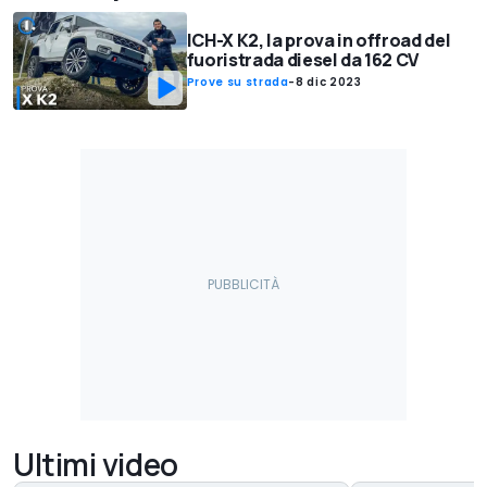
ICH-X K2, la prova in offroad del
fuoristrada diesel da 162 CV
Prove su strada
-
8 dic 2023
Ultimi video