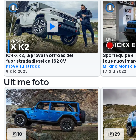
ICH-X K2, la prova in offroad del
Sportequipe e ICK
fuoristrada diesel da 162 CV
i due nuovi march
Prove su strada
Milano Monza Mo
8 dic 2023
17 giu 2022
Ultime foto
10
29