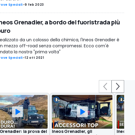
rove Speciali
-
9 feb 2023
Ineos Grenadier, a bordo del fuoristrada più
puro
ealizzato da un colosso della chimica, l'Ineos Grenadier è
n mezzo off-road senza compromessi. Ecco com'è
ndata la nostra "prima volta"
rove Speciali
-
12 ott 2021
Grenadier: la prova del
Ineos Grenadier, gli
Ineos Gr