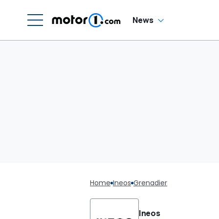
News
Home
Ineos
Grenadier
Ineos