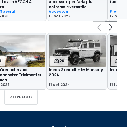
tto alla VECCHIA
accessori per farla più
fuoristr
ra
estrema e versatile
 Speciali
Accessori
Prove Sp
 2023
19 set 2022
12 ott 20
3
26
8
 Grenadier and
Ineos Grenadier by Mansory
Ineos Gr
ermaster Trialmaster
2024
tech
 2025
11 set 2024
11 lug 2
ALTRE FOTO