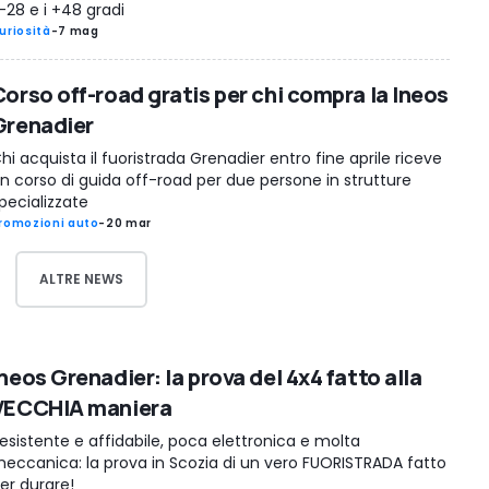
 -28 e i +48 gradi
uriosità
-
7 mag
Corso off-road gratis per chi compra la Ineos
Grenadier
hi acquista il fuoristrada Grenadier entro fine aprile riceve
n corso di guida off-road per due persone in strutture
pecializzate
romozioni auto
-
20 mar
ALTRE NEWS
neos Grenadier: la prova del 4x4 fatto alla
VECCHIA maniera
esistente e affidabile, poca elettronica e molta
eccanica: la prova in Scozia di un vero FUORISTRADA fatto
er durare!