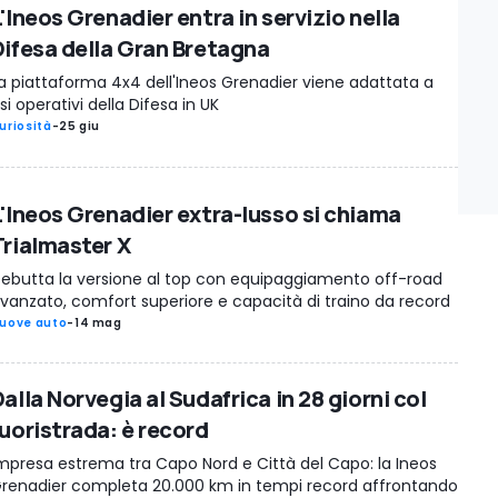
'Ineos Grenadier entra in servizio nella
Difesa della Gran Bretagna
a piattaforma 4x4 dell'Ineos Grenadier viene adattata a
si operativi della Difesa in UK
uriosità
-
25 giu
L'Ineos Grenadier extra-lusso si chiama
Trialmaster X
ebutta la versione al top con equipaggiamento off-road
vanzato, comfort superiore e capacità di traino da record
uove auto
-
14 mag
alla Norvegia al Sudafrica in 28 giorni col
fuoristrada: è record
mpresa estrema tra Capo Nord e Città del Capo: la Ineos
renadier completa 20.000 km in tempi record affrontando