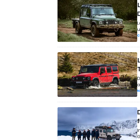
L
L
u
C
D
a
N
D
I
G