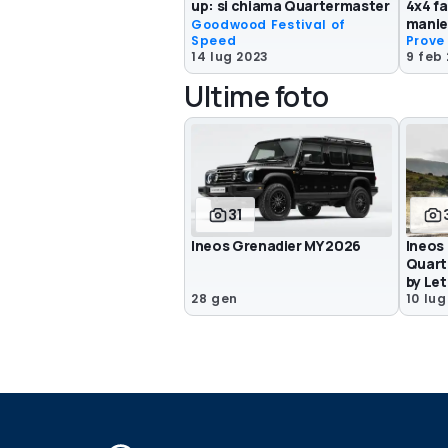
up: si chiama Quartermaster
4x4 fa
manie
Goodwood Festival of
Speed
Prove
14 lug 2023
9 feb
Ultime foto
31
Ineos Grenadier MY 2026
Ineos
Quart
by Le
28 gen
10 lug