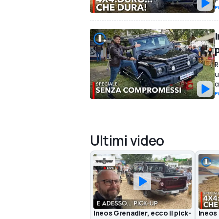
P
R
u
a
P
Ultimi video
Ineos Grenadier, ecco il pick-
Ineos 