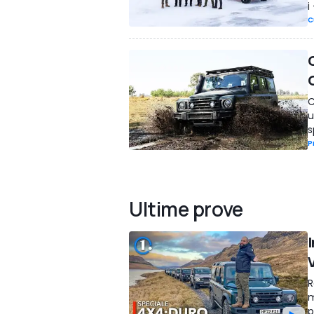
i
C
C
u
s
P
Ultime prove
I
R
m
p