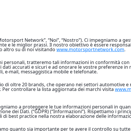
orsport Network”, “Noi”, “Nostro”). Ci impegniamo a gesti
te e le miglior prassi. Il nostro obiettivo è essere responsab
to altro su di noi visitando
www.motorsportnetwork.com
.
ni personali, tratteremo tali informazioni in conformità co
ati accurati e sicuri e ad onorare le vostre preferenze in 
li, e-mail, messaggistica mobile e telefonate.
 di oltre 20 brands, che operano nei settori automotive e 
Per controllare la lista aggiornata dei marchi visita
www.mo
egniamo a proteggere le tue informazioni personali in quant
one dei Dati. (“GDPR) (“Informazioni”). Rispettiamo i princ
i di best practice nella nostra elaborazione delle informazio
o quanto sia importante per te avere il controllo su tutte 