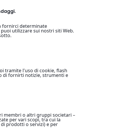
ondaggi.
n fornirci determinate
uoi utilizzare sui nostri siti Web.
sotto.
i tramite l'uso di cookie, flash
 di fornirti notizie, strumenti e
i membri o altri gruppi societari –
te per vari scopi, tra cui la
 di prodotti o servizi) e per