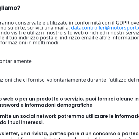
gliamo?
aranno conservate e utilizzate in conformità con il GDPR ove 
o su di te, scrivici una mail a:
datacontroller@motorsport
do visiti e utilizzi il nostro sito web o richiedi i nostri serv
 il tuo indirizzo postale, indirizzo email e altre informazio
formazioni in molti modi:
olontariamente
oni che ci fornisci volontariamente durante l'utilizzo del no
o web o per un prodotto o servizio, puoi fornirci alcune i
password e informazioni demografiche
 tramite un social network potremmo utilizzare le informaz
a i tuoi interessi.
ewsletter, una rivista, partecipare a un concorso o parteci