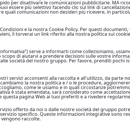
ido per disattivare le comunicazioni pubblicitarie. MA rico
puoi essere più selettivo facendo clic sul link di cancellazion
re quali comunicazioni non desideri più ricevere, in partic
 Condizioni e la nostra Cookie Policy. Per questi documenti, f
i, lì torverai un link riferito alla nostra politica sui cooki
Informativa”) serve a informarti come collezioniamo, usiamo
 scopo di aiutarvi a prendere decisioni sulle vostre informaz
 dalle società del nostro gruppo. Per favore, prenditi pochi i
ostri servizi acconsenti alla raccolta e all'utilizzo, da parte
e cambiamo la nostra politica e / o le procedure, aggiorner
ccogliamo, come le usiamo e in quali circostanze potremmo 
ativa è stata emendata, sarà considerato come accettazione 
re questa pagina Web ai tuoi preferiti e a rivedere regolarm
rvizio offerto da noi o dalle nostre società del gruppo potr
 servizio specifico. Queste informazioni integrative sono res
i vengono raccolte.