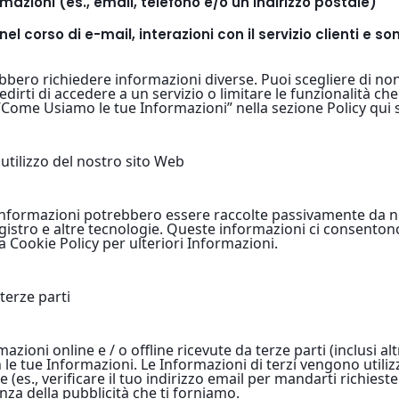
rmazioni (es., email, telefono e/o un indirizzo postale)
nel corso di e-mail, interazioni con il servizio clienti e s
rebbero richiedere informazioni diverse. Puoi scegliere di no
rti di accedere a un servizio o limitare le funzionalità che p
“Come Usiamo le tue Informazioni” nella sezione Policy qui 
'utilizzo del nostro sito Web
e informazioni potrebbero essere raccolte passivamente da no
egistro e altre tecnologie. Queste informazioni ci consentono
ra Cookie Policy per ulteriori Informazioni.
terze parti
ni online e / o offline ricevute da terze parti (inclusi altr
 le tue Informazioni. Le Informazioni di terzi vengono utilizza
e (es., verificare il tuo indirizzo email per mandarti richieste
nza della pubblicità che ti forniamo.