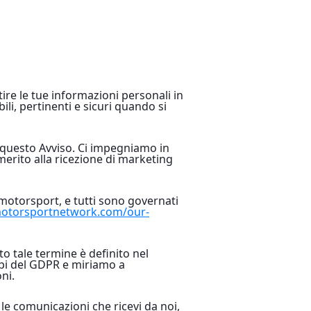
re le tue informazioni personali in
ili, pertinenti e sicuri quando si
n questo Avviso. Ci impegniamo in
merito alla ricezione di marketing
motorsport, e tutti sono governati
torsportnetwork.com/our-
o tale termine è definito nel
ipi del GDPR e miriamo a
ni.
le comunicazioni che ricevi da noi,