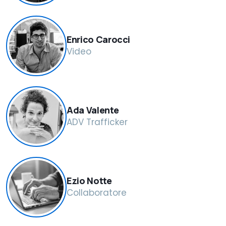
Enrico Carocci
Video
Ada Valente
ADV Trafficker
Ezio Notte
Collaboratore