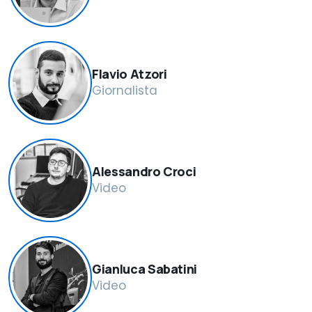
Flavio Atzori
Giornalista
Alessandro Croci
Video
Gianluca Sabatini
Video