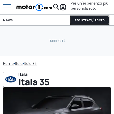
Per un'esperienza più
personalizzata
News
REGISTRATI / ACCEDI
Home
Itala
Itala 35
Itala
Itala 35