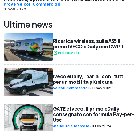
Prove Veicoli Commerciali
3 nov 2022
Ultime news
Ricarica wireless, sulla A35 il
primo IVECO eDaily con DWPT
InsideEVs.it
Iveco eDaily, "parla" con "tutti"
per un mobilità più sicura
Veicoli Commerciali
-
11 nov 2025
GATE e Iveco, il primo eDaily
consegnato con formula Pay-per-
Use
Attualità e mercato
-
9 feb 2024