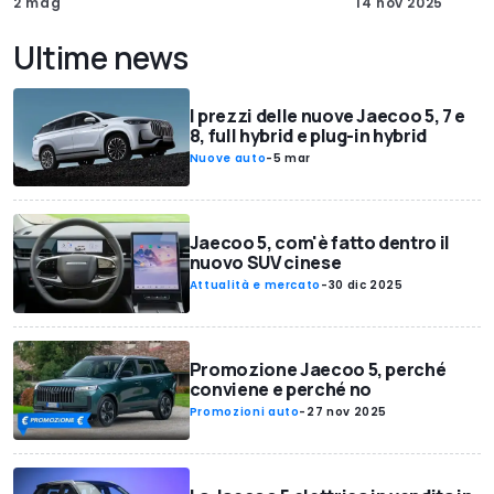
2 mag
14 nov 2025
Ultime news
I prezzi delle nuove Jaecoo 5, 7 e
8, full hybrid e plug-in hybrid
Nuove auto
-
5 mar
Jaecoo 5, com'è fatto dentro il
nuovo SUV cinese
Attualità e mercato
-
30 dic 2025
Promozione Jaecoo 5, perché
conviene e perché no
Promozioni auto
-
27 nov 2025