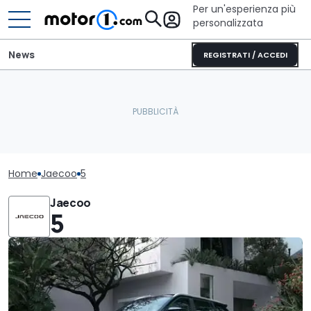
Per un'esperienza più
personalizzata
News
REGISTRATI / ACCEDI
Home
Jaecoo
5
Jaecoo
5