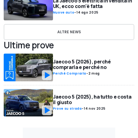
La Jaecoo 5 elettrica in vendita in
UK, ecco com'è fatta
Nuove auto
-
14 ago 2025
ALTRE NEWS
Ultime prove
Jaecoo 5 (2026), perché
comprarla e perché no
Perché Comprarla
-
2 mag
Jaecoo 5 (2025), ha tutto e costa
il giusto
Prove su strada
-
14 nov 2025