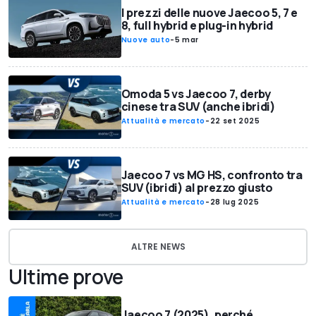
I prezzi delle nuove Jaecoo 5, 7 e
8, full hybrid e plug-in hybrid
Nuove auto
-
5 mar
Omoda 5 vs Jaecoo 7, derby
cinese tra SUV (anche ibridi)
Attualità e mercato
-
22 set 2025
Jaecoo 7 vs MG HS, confronto tra
SUV (ibridi) al prezzo giusto
Attualità e mercato
-
28 lug 2025
ALTRE NEWS
Ultime prove
Jaecoo 7 (2025), perché