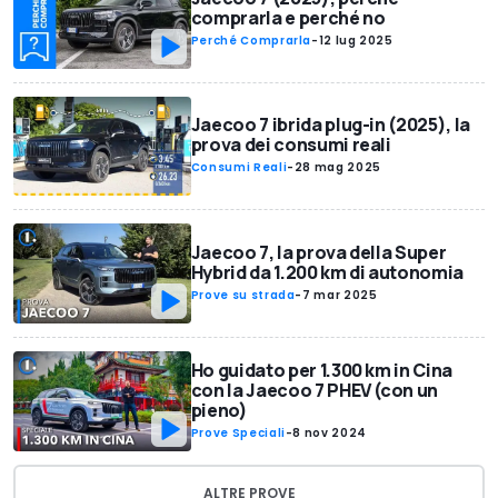
comprarla e perché no
Perché Comprarla
-
12 lug 2025
Jaecoo 7 ibrida plug-in (2025), la
prova dei consumi reali
Consumi Reali
-
28 mag 2025
Jaecoo 7, la prova della Super
Hybrid da 1.200 km di autonomia
Prove su strada
-
7 mar 2025
Ho guidato per 1.300 km in Cina
con la Jaecoo 7 PHEV (con un
pieno)
Prove Speciali
-
8 nov 2024
ALTRE PROVE