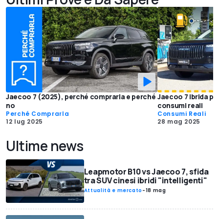
Jaecoo 7 (2025), perché comprarla e perché
Jaecoo 7 ibrida plu
no
consumi reali
Perché Comprarla
Consumi Reali
12 lug 2025
28 mag 2025
Ultime news
Leapmotor B10 vs Jaecoo 7, sfida
tra SUV cinesi ibridi "intelligenti"
Attualità e mercato
-
18 mag