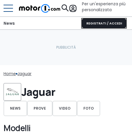
Per un'esperienza più
personalizzata
News
REGISTRATI / ACCEDI
Home
Jaguar
Jaguar
NEWS
PROVE
VIDEO
FOTO
Modelli