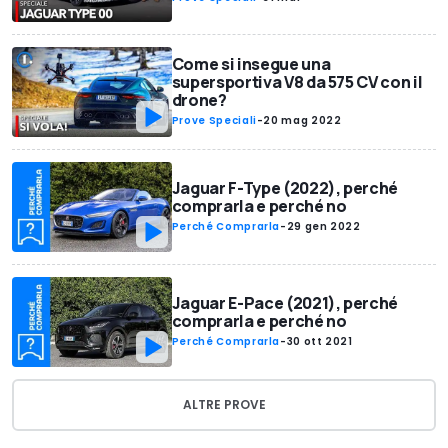
Come si insegue una
supersportiva V8 da 575 CV con il
drone?
Prove Speciali
-
20 mag 2022
Jaguar F-Type (2022), perché
comprarla e perché no
Perché Comprarla
-
29 gen 2022
Jaguar E-Pace (2021), perché
comprarla e perché no
Perché Comprarla
-
30 ott 2021
ALTRE PROVE