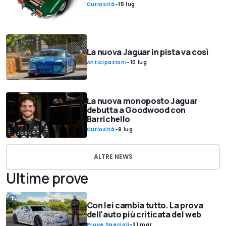
Curiosità
-
15 lug
La nuova Jaguar in pista va così
Anticipazioni
-
10 lug
La nuova monoposto Jaguar
debutta a Goodwood con
Barrichello
Curiosità
-
9 lug
ALTRE NEWS
Ultime prove
Con lei cambia tutto. La prova
dell'auto più criticata del web
Prove Speciali
-
31 mar