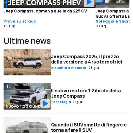
Jeep Compass, come va quella da 225 CV
Jeep Compass a no
nuova offerta Lea
Prove su strada
Noleggio e Shari
15 lug
3 lug
Ultime news
Jeep Compass 2026, il prezzo
della versione a 4 ruote motrici
Attualità e mercato
-
23 giu
Il nuovo motore 1.2 ibrido della
Jeep Compass
Tecnologia
-
11 giu
Quando il SUV smette di fingere e
torna a fare il SUV