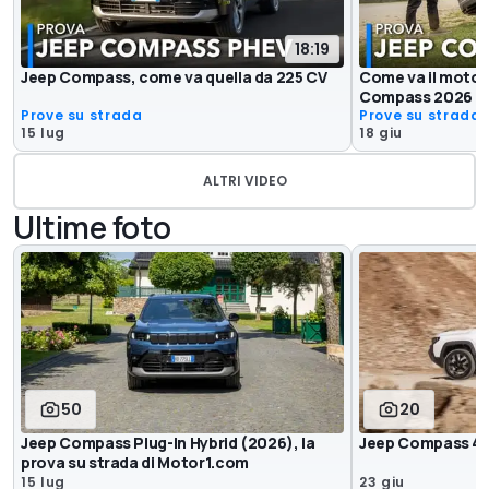
18:19
Jeep Compass, come va quella da 225 CV
Come va il motore
Compass 2026
Prove su strada
Prove su strada
15 lug
18 giu
ALTRI VIDEO
Ultime foto
50
20
Jeep Compass Plug-In Hybrid (2026), la
Jeep Compass 4
prova su strada di Motor1.com
15 lug
23 giu