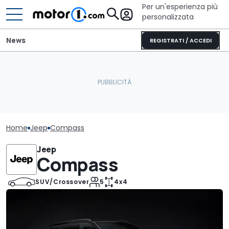
Per un'esperienza più
personalizzata
News
REGISTRATI / ACCEDI
Home
Jeep
Compass
Jeep
Compass
SUV/Crossover
5
4x4