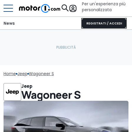
Per un'esperienza più
personalizzata
News
REGISTRATI / ACCEDI
Home
Jeep
Wagoneer S
Jeep
Wagoneer S