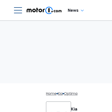
News
Home
Kia
Optima
Kia