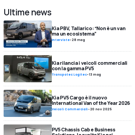
Ultime news
Kia PBV, Tallarico: “Non è un van
ma un ecosistema”
Interviste
-
28 mag
Kia rilancia i veicoli commerciali
con la gamma PV5
Transpotec Logitec
-
13 mag
Kia PV5 Cargo è il nuovo
International Van of the Year 2026
Veicoli Commerciali
-
20 nov 2025
PV5 Chassis Cab e Business
Solutions, la svolta Kia nei