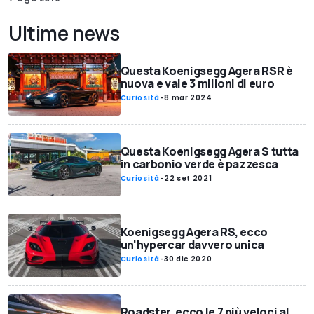
Ultime news
Questa Koenigsegg Agera RSR è
nuova e vale 3 milioni di euro
Curiosità
-
8 mar 2024
Questa Koenigsegg Agera S tutta
in carbonio verde è pazzesca
Curiosità
-
22 set 2021
Koenigsegg Agera RS, ecco
un'hypercar davvero unica
Curiosità
-
30 dic 2020
Roadster, ecco le 7 più veloci al