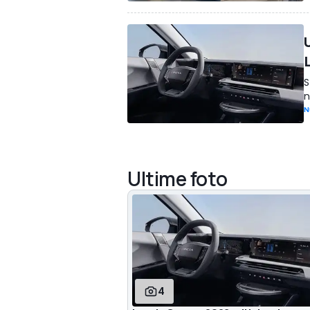
S
n
N
Ultime foto
4