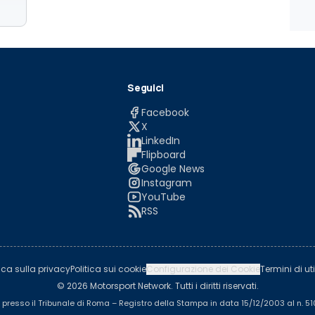
Seguici
Facebook
X
LinkedIn
Flipboard
Google News
Instagram
YouTube
RSS
tica sulla privacy
Politica sui cookie
Configurazione dei Cookie
Termini di uti
© 2026 Motorsport Network. Tutti i diritti riservati.
a presso il Tribunale di Roma – Registro della Stampa in data 15/12/2003 al n. 