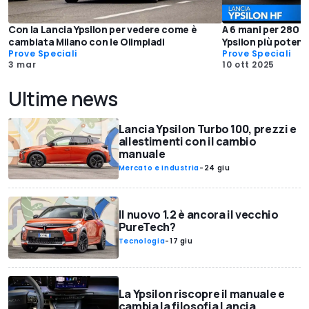
Con la Lancia Ypsilon per vedere come è
A 6 mani per 280 CV
cambiata Milano con le Olimpiadi
Ypsilon più potent
Prove Speciali
Prove Speciali
3 mar
10 ott 2025
Ultime news
Lancia Ypsilon Turbo 100, prezzi e
allestimenti con il cambio
manuale
Mercato e Industria
-
24 giu
Il nuovo 1.2 è ancora il vecchio
PureTech?
Tecnologia
-
17 giu
La Ypsilon riscopre il manuale e
cambia la filosofia Lancia