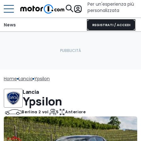
Per un'esperienza più
personalizzata
News
REGISTRATI / ACCEDI
Home
Lancia
Ypsilon
Lancia
Ypsilon
Berlina 2 vol.
5
Anteriore