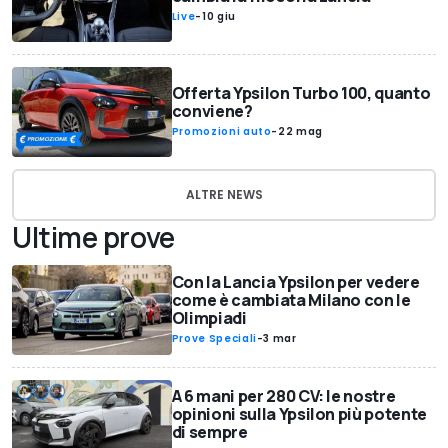
Live
-
10 giu
Offerta Ypsilon Turbo 100, quanto
conviene?
Promozioni auto
-
22 mag
ALTRE NEWS
Ultime prove
Con la Lancia Ypsilon per vedere
come è cambiata Milano con le
Olimpiadi
Prove Speciali
-
3 mar
A 6 mani per 280 CV: le nostre
opinioni sulla Ypsilon più potente
di sempre