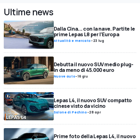
Ultime news
Dalla Cina... con la nave. Partite le
prime Lepas L8 per l’Europa
Attualità e mercato
-
23 lug
Debutta il nuovo SUV medio plug-
in da meno di 45.000 euro
Nuove auto
-
16 giu
Lepas L4, il nuovo SUV compatto
cinese visto da vicino
Salone di Pechino
-
28 apr
Prime foto della Lepas L4, il nuovo