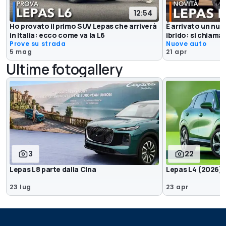
12:54
Ho provato il primo SUV Lepas che arriverà
È arrivato un nu
in Italia: ecco come va la L6
ibrido: si chiama
Prove su strada
Nuove auto
5 mag
21 apr
Ultime fotogallery
3
22
Lepas L8 parte dalla CIna
Lepas L4 (2026)
23 lug
23 apr