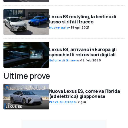
Lexus ES restyling, la berlina di
lusso si rifà il trucco
Nuove auto
-
19 apr 2021
Lexus ES, arrivano in Europa gli
specchietti retrovisori digitali
Salone di Ginevra
-
12 feb 2020
Ultime prove
Nuova Lexus ES, come va l'ibrida
(ed elettrica) giapponese
Prove su strada
-
2 giu