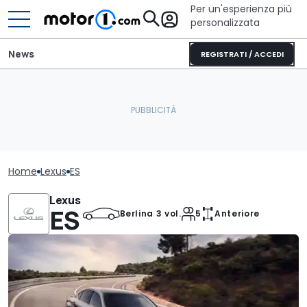
Per un'esperienza più
personalizzata
News
REGISTRATI / ACCEDI
Home
Lexus
ES
Lexus
ES
Berlina 3 vol.
5
Anteriore