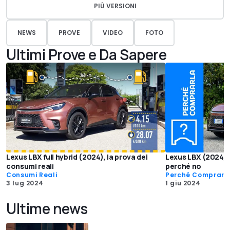
PIÙ VERSIONI
NEWS
PROVE
VIDEO
FOTO
Ultimi Prove e Da Sapere
Lexus LBX full hybrid (2024), la prova dei
Lexus LBX (2024),
consumi reali
perché no
Consumi Reali
Perché Comprarl
3 lug 2024
1 giu 2024
Ultime news