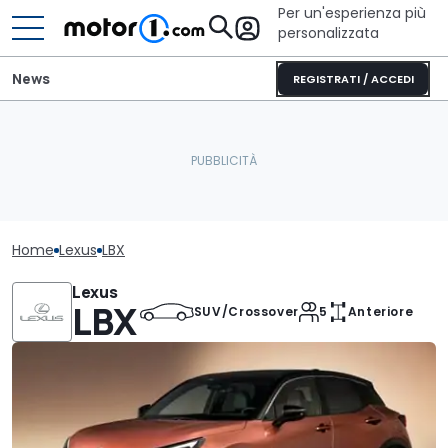
Per un'esperienza più
personalizzata
News
REGISTRATI / ACCEDI
Home
Lexus
LBX
Lexus
LBX
SUV/Crossover
5
Anteriore