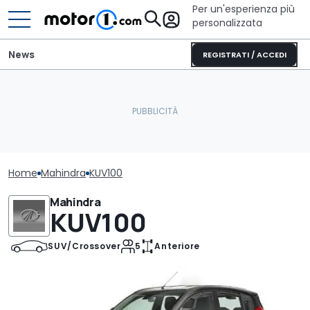
Per un'esperienza più
personalizzata
News
REGISTRATI / ACCEDI
Home
Mahindra
KUV100
Mahindra
KUV100
SUV/Crossover
5
Anteriore