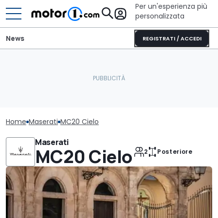
Per un'esperienza più
personalizzata
News
REGISTRATI / ACCEDI
Home
Maserati
MC20 Cielo
Maserati
MC20 Cielo
2
Posteriore