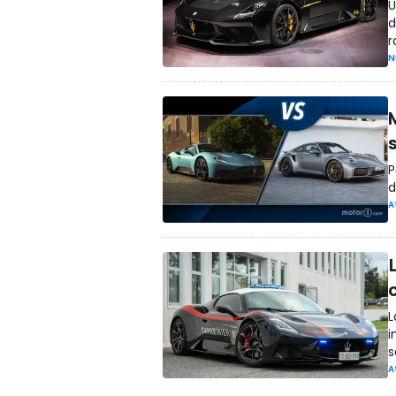
U
d
r
N
P
d
A
L
i
s
A