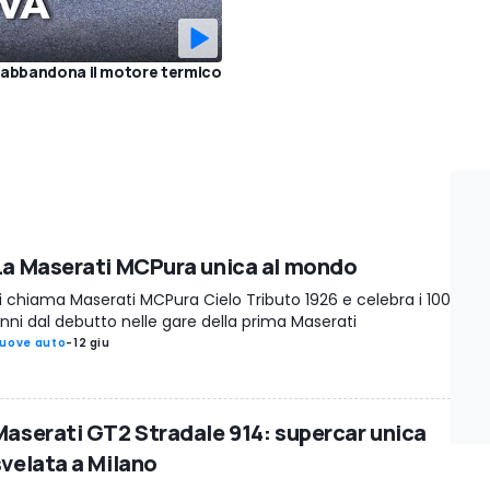
 abbandona il motore termico
La Maserati MCPura unica al mondo
i chiama Maserati MCPura Cielo Tributo 1926 e celebra i 100
nni dal debutto nelle gare della prima Maserati
uove auto
-
12 giu
Maserati GT2 Stradale 914: supercar unica
svelata a Milano