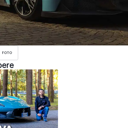
FOTO
pere