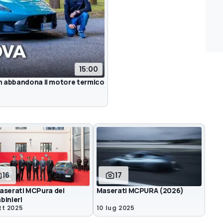
15:00
n abbandona il motore termico
16
17
aserati MCPura dei
Maserati MCPURA (2026)
binieri
tt 2025
10 lug 2025