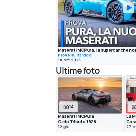
Maserati MCPura, la supercar che no
Prove su strada
18 ott 2025
Ultime foto
14
Maserati MCPura
La M
Cielo Tributo 1926
Cara
12 giu
27 o