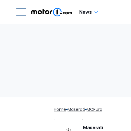
News
Home
Maserati
MCPura
Maserati