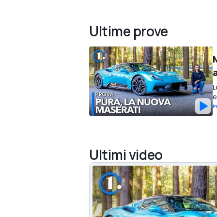
Ultime prove
L
e
P
Ultimi video