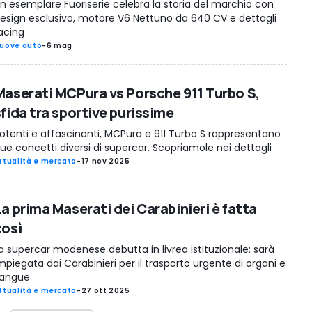
n esemplare Fuoriserie celebra la storia del marchio con
esign esclusivo, motore V6 Nettuno da 640 CV e dettagli
acing
uove auto
-
6 mag
Maserati MCPura vs Porsche 911 Turbo S,
sfida tra sportive purissime
otenti e affascinanti, MCPura e 911 Turbo S rappresentano
ue concetti diversi di supercar. Scopriamole nei dettagli
ttualità e mercato
-
17 nov 2025
La prima Maserati dei Carabinieri è fatta
così
a supercar modenese debutta in livrea istituzionale: sarà
mpiegata dai Carabinieri per il trasporto urgente di organi e
angue
ttualità e mercato
-
27 ott 2025