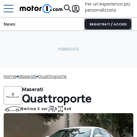
Per un'esperienza più
personalizzata
News
REGISTRATI / ACCEDI
Home
Maserati
Quattroporte
Maserati
Quattroporte
Berlina 3 vol.
5
4x4