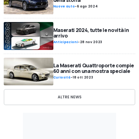
Nuove auto
-
6 ago 2024
Maserati 2024, tutte le novità in
arrivo
Anticipazioni
-
28 nov 2023
La Maserati Quattroporte compie
60 anni con una mostra speciale
Curiosità
-
18 ott 2023
ALTRE NEWS