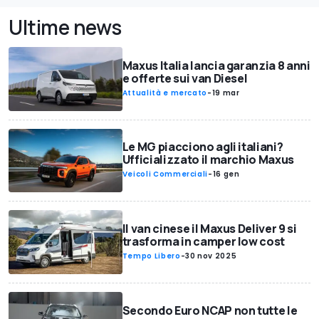
Ultime news
Maxus Italia lancia garanzia 8 anni
e offerte sui van Diesel
Attualità e mercato
-
19 mar
Le MG piacciono agli italiani?
Ufficializzato il marchio Maxus
Veicoli Commerciali
-
16 gen
Il van cinese il Maxus Deliver 9 si
trasforma in camper low cost
Tempo Libero
-
30 nov 2025
Secondo Euro NCAP non tutte le