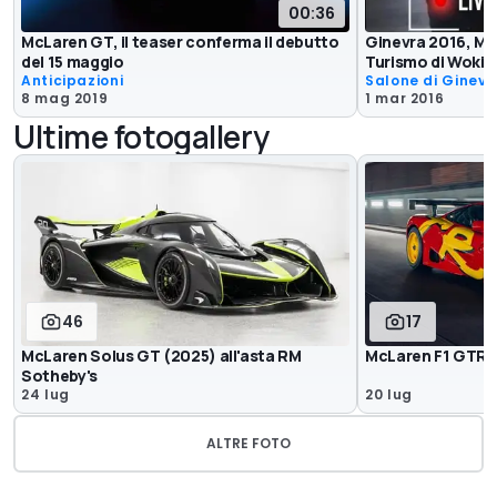
00:36
McLaren GT, il teaser conferma il debutto
Ginevra 2016, Mc
del 15 maggio
Turismo di Wokin
Anticipazioni
Salone di Ginevr
8 mag 2019
1 mar 2016
Ultime fotogallery
46
17
McLaren Solus GT (2025) all'asta RM
McLaren F1 GTR 
Sotheby's
24 lug
20 lug
ALTRE FOTO