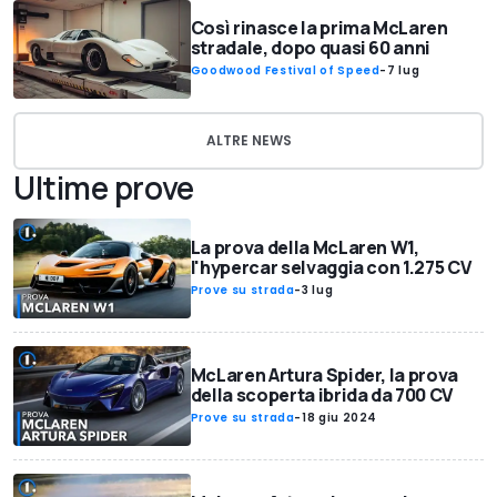
Così rinasce la prima McLaren
stradale, dopo quasi 60 anni
Goodwood Festival of Speed
-
7 lug
ALTRE NEWS
Ultime prove
La prova della McLaren W1,
l'hypercar selvaggia con 1.275 CV
Prove su strada
-
3 lug
McLaren Artura Spider, la prova
della scoperta ibrida da 700 CV
Prove su strada
-
18 giu 2024