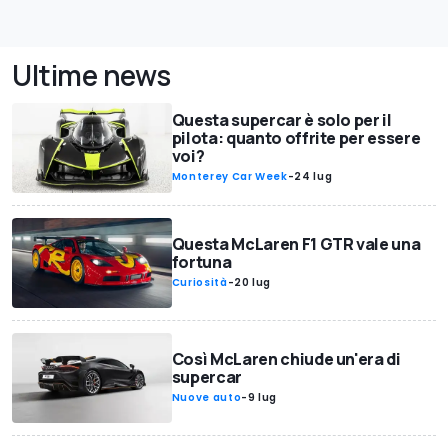
Ultime news
Questa supercar è solo per il
pilota: quanto offrite per essere
voi?
Monterey Car Week
-
24 lug
Questa McLaren F1 GTR vale una
fortuna
Curiosità
-
20 lug
Così McLaren chiude un'era di
supercar
Nuove auto
-
9 lug