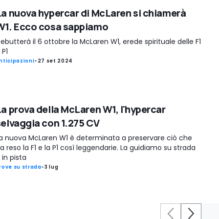
La nuova hypercar di McLaren si chiamerà
W1. Ecco cosa sappiamo
ebutterà il 6 ottobre la McLaren W1, erede spirituale delle F1
 P1
nticipazioni
-
27 set 2024
La prova della McLaren W1, l'hypercar
selvaggia con 1.275 CV
a nuova McLaren W1 è determinata a preservare ciò che
a reso la F1 e la P1 così leggendarie. La guidiamo su strada
 in pista
rove su strada
-
3 lug