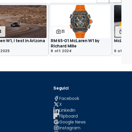
4
11
17
n W1, i test in Arizona
RM 65-01 McLaren W1 by
McLaren
Richard Mille
 2025
8 ott 2024
6 ott 20
Seguici
Facebook
X
LinkedIn
Flipboard
Google News
Instagram