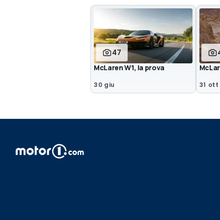
47
McLaren W1, la prova
McLare
30 giu
31 ott