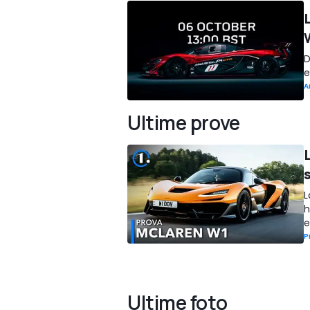
D
e
A
Ultime prove
L
h
e
P
Ultime foto