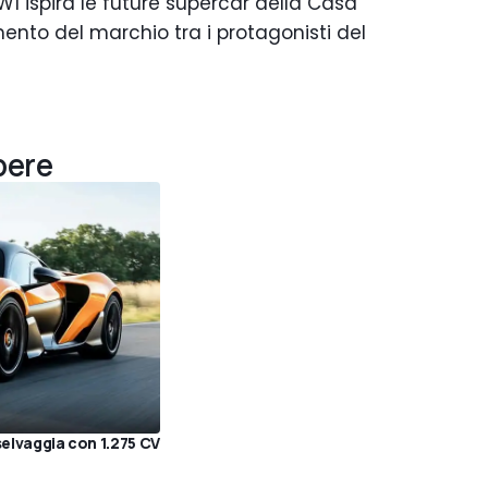
W1 ispira le future supercar della Casa
mento del marchio tra i protagonisti del
pere
selvaggia con 1.275 CV