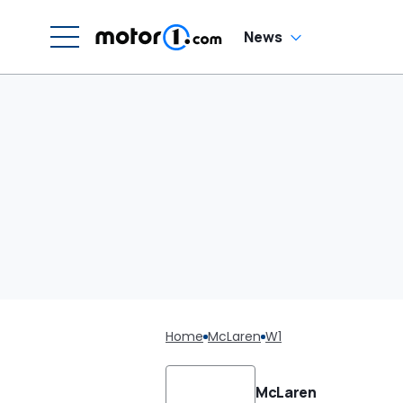
News
Home
McLaren
W1
McLaren