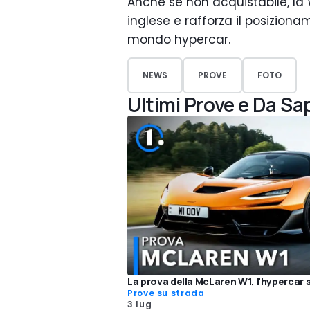
Anche se non acquistabile, la 
inglese e rafforza il posiziona
mondo hypercar.
NEWS
PROVE
FOTO
Ultimi Prove e Da Sa
La prova della McLaren W1, l'hypercar 
Prove su strada
3 lug