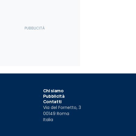
 W1
24
Chi siamo
Pubblicità
Contatti
Via del Fornetto, 3
00149 Roma
Italia