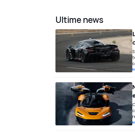
Ultime news
S
t
c
N
C
c
m
N