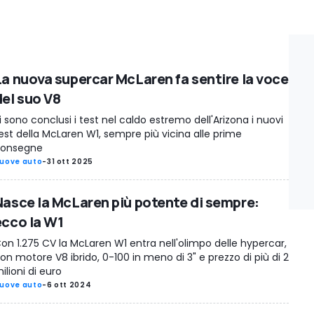
La nuova supercar McLaren fa sentire la voce
del suo V8
i sono conclusi i test nel caldo estremo dell'Arizona i nuovi
est della McLaren W1, sempre più vicina alle prime
onsegne
uove auto
-
31 ott 2025
Nasce la McLaren più potente di sempre:
ecco la W1
on 1.275 CV la McLaren W1 entra nell'olimpo delle hypercar,
on motore V8 ibrido, 0-100 in meno di 3" e prezzo di più di 2
ilioni di euro
uove auto
-
6 ott 2024