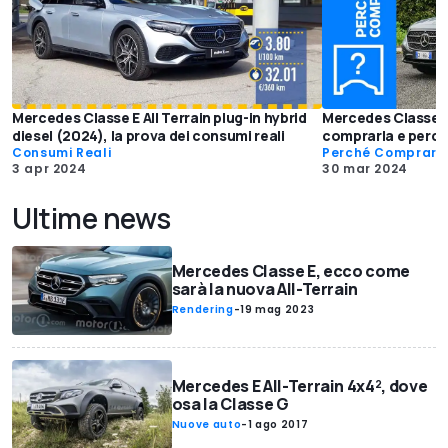
Mercedes Classe E All Terrain plug-in hybrid
Mercedes Classe E 
diesel (2024), la prova dei consumi reali
comprarla e perc
Consumi Reali
Perché Comprarl
3 apr 2024
30 mar 2024
Ultime news
Mercedes Classe E, ecco come
sarà la nuova All-Terrain
Rendering
-
19 mag 2023
Mercedes E All-Terrain 4x4², dove
osa la Classe G
Nuove auto
-
1 ago 2017