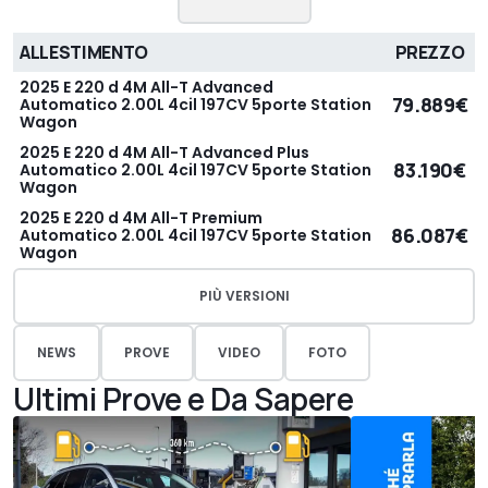
ALLESTIMENTO
PREZZO
2025 E 220 d 4M All-T Advanced
79.889€
Automatico 2.00L 4cil 197CV 5porte Station
Wagon
2025 E 220 d 4M All-T Advanced Plus
83.190€
Automatico 2.00L 4cil 197CV 5porte Station
Wagon
2025 E 220 d 4M All-T Premium
86.087€
Automatico 2.00L 4cil 197CV 5porte Station
Wagon
PIÙ VERSIONI
NEWS
PROVE
VIDEO
FOTO
Ultimi Prove e Da Sapere