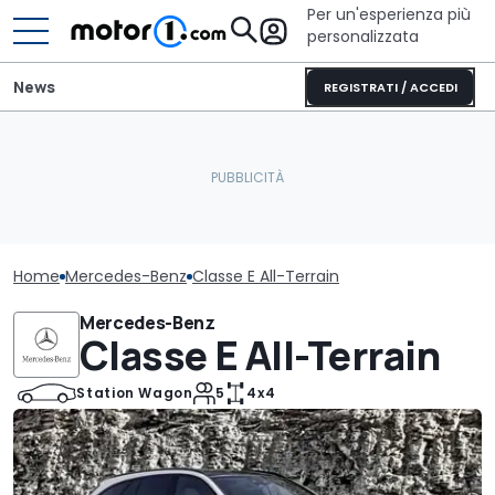
Per un'esperienza più
personalizzata
News
REGISTRATI / ACCEDI
Home
Mercedes-Benz
Classe E All-Terrain
Mercedes-Benz
Classe E All-Terrain
Station Wagon
5
4x4