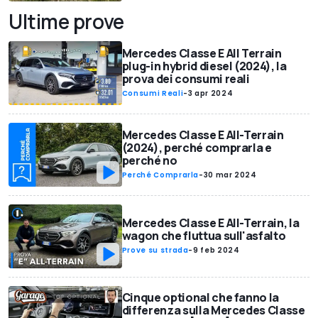
Ultime prove
Mercedes Classe E All Terrain
plug-in hybrid diesel (2024), la
prova dei consumi reali
Consumi Reali
-
3 apr 2024
Mercedes Classe E All-Terrain
(2024), perché comprarla e
perché no
Perché Comprarla
-
30 mar 2024
Mercedes Classe E All-Terrain, la
wagon che fluttua sull'asfalto
Prove su strada
-
9 feb 2024
Cinque optional che fanno la
differenza sulla Mercedes Classe