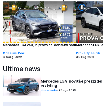
Mercedes EQA 250, la prova dei consumi reali
Mercedes EQA, qu
Consumi Reali
Prove Speciali
4 mag 2022
30 lug 2021
Ultime news
Mercedes EQA: novità e prezzi del
restyling
Nuove auto
-
25 ago 2023