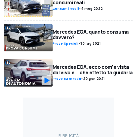
consumi reali
Consumi Reali
-
4 mag 2022
Mercedes EQA, quanto consuma
davvero?
Prove Speciali
-
30 lug 2021
Mercedes EQA, ecco com’è vista
dal vivo e... che effetto fa guidarla
Prove su strada
-
20 gen 2021