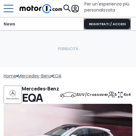
Per un'esperienza più
personalizzata
News
REGISTRATI / ACCEDI
Home
Mercedes-Benz
EQA
Mercedes-Benz
EQA
SUV/Crossover
5
4x4