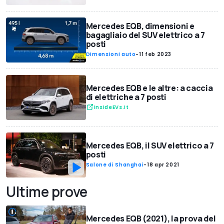
Mercedes EQB, dimensioni e
bagagliaio del SUV elettrico a 7
posti
Dimensioni auto
-
11 feb 2023
Mercedes EQB e le altre: a caccia
di elettriche a 7 posti
InsideEVs.it
Mercedes EQB, il SUV elettrico a 7
posti
Salone di Shanghai
-
18 apr 2021
Ultime prove
Mercedes EQB (2021), la prova del