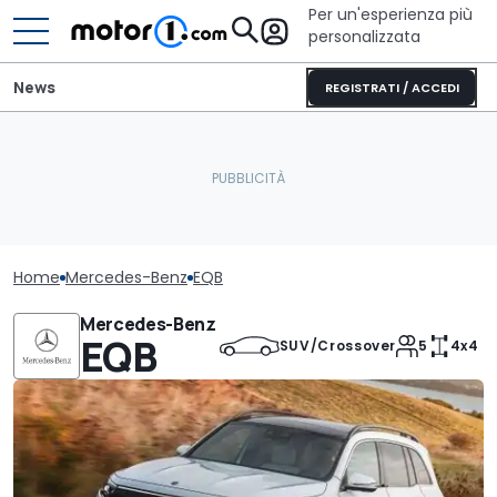
Per un'esperienza più
personalizzata
News
REGISTRATI / ACCEDI
Home
Mercedes-Benz
EQB
Mercedes-Benz
EQB
SUV/Crossover
5
4x4