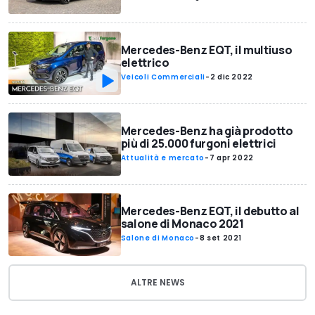
Mercedes-Benz EQT, il multiuso
elettrico
Veicoli Commerciali
-
2 dic 2022
Mercedes-Benz ha già prodotto
più di 25.000 furgoni elettrici
Attualità e mercato
-
7 apr 2022
Mercedes-Benz EQT, il debutto al
salone di Monaco 2021
Salone di Monaco
-
8 set 2021
ALTRE NEWS