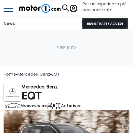
Per un'esperienza più
personalizzata
News
REGISTRATI / ACCEDI
Home
Mercedes-Benz
EQT
Mercedes-Benz
EQT
Monovolume
5
Anteriore