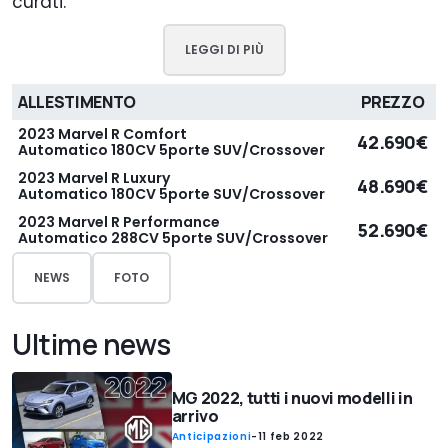
curati.
LEGGI DI PIÙ
ALLESTIMENTO
PREZZO
2023 Marvel R Comfort
42.690€
Automatico 180CV 5porte SUV/Crossover
2023 Marvel R Luxury
48.690€
Automatico 180CV 5porte SUV/Crossover
2023 Marvel R Performance
52.690€
Automatico 288CV 5porte SUV/Crossover
NEWS
FOTO
Ultime news
MG 2022, tutti i nuovi modelli in
arrivo
Anticipazioni
-
11 feb 2022