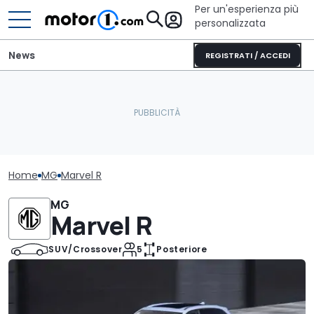
Per un'esperienza più
personalizzata
News
REGISTRATI / ACCEDI
Home
MG
Marvel R
MG
Marvel R
SUV/Crossover
5
Posteriore