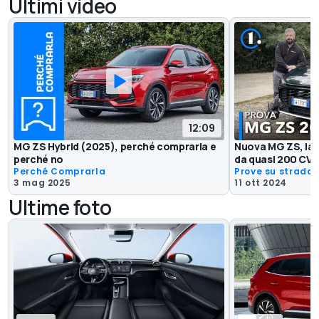
Ultimi video
12:09
MG ZS Hybrid (2025), perché comprarla e
Nuova MG ZS, la p
perché no
da quasi 200 CV 
Perché Comprarla
Prove su strada
3 mag 2025
11 ott 2024
Ultime foto