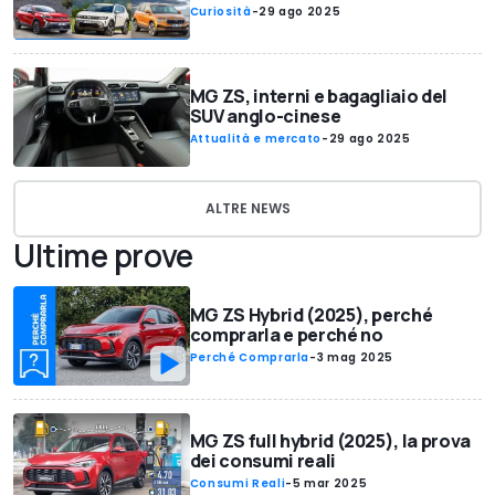
Curiosità
-
29 ago 2025
MG ZS, interni e bagagliaio del
SUV anglo-cinese
Attualità e mercato
-
29 ago 2025
ALTRE NEWS
Ultime prove
MG ZS Hybrid (2025), perché
comprarla e perché no
Perché Comprarla
-
3 mag 2025
MG ZS full hybrid (2025), la prova
dei consumi reali
Consumi Reali
-
5 mar 2025