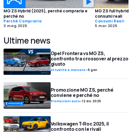
MG ZS Hybrid (2025), perché comprarla e
MG ZS full hybrid (
perché no
consumi reali
Perché Comprarla
Consumi Reali
3 mag 2025
5 mar 2025
Ultime news
Opel Frontera vs MG ZS,
confronto tra crossover al prezzo
giusto
Attualità e mercato
-
5 gen
Promozione MG ZS, perché
conviene e perché no
Promozioni auto
-
12 dic 2025
Volkswagen T-Roc 2025, il
confronto con le rivali