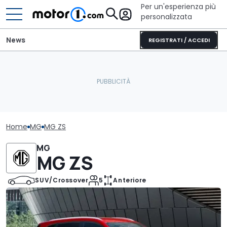
Per un'esperienza più
personalizzata
News
REGISTRATI / ACCEDI
Home
MG
MG ZS
MG
MG ZS
SUV/Crossover
5
Anteriore