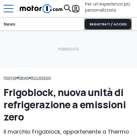
Per un'esperienza più
personalizzata
News
REGISTRATI / ACCEDI
Perché quasi nessuna
Elogio della follia: 600
Perché costa 
auto nuova ha la ruota di
furibondi cavalli messi
sostituire una
scorta?
alla prova
auto moderna
Home
News
Accessori
Frigoblock, nuova unità di
refrigerazione a emissioni
zero
Il marchio Frigoblock, appartenente a Thermo